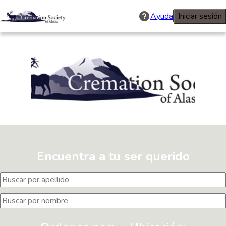
Ayuda
Iniciar sesión
Cremation Soci
Encuentra a tu ser querido