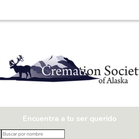
Cremation Soci
Encuentra a tu ser querido